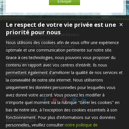
Le respect de votre vie privée est une
✕
Location appartement Béziers
priorité pour nous
Location immobilier professionnel Béziers
Achat appartement Béziers
Nous utilisons des cookies afin de vous offrir une expérience
Location maison Villeneuve-lès-Béziers
optimale et une communication pertinente sur notre site.
Grace à ces technologies, nous pouvons vous proposer du
Appartement à louer Béziers
Appartement à louer Béziers
contenu en rapport avec vos centres d'intérêt. Ils nous
Appartement à louer Béziers
permettent également d'améliorer la qualité de nos services et
Appartement à louer Béziers
la convivialité de notre site internet. Nous utiliserons
Immobilier Pro à louer Béziers
Appartement à louer Béziers
uniquement les données personnelles pour lesquelles vous
avez donné votre accord. Vous pouvez les modifier à
n'importe quel moment via la rubrique "Gérer les cookies" en
Nos Honoraires
bas de notre site, à l'exception des cookies essentiels à son
Qui sommes-nous
fonctionnement. Pour plus d'informations sur vos données
Mentions légales
personnelles, veuillez consulter
notre politique de
Offre complète