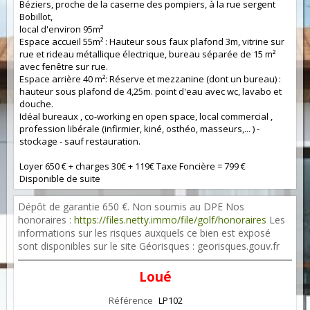
Béziers, proche de la caserne des pompiers, à la rue sergent
Bobillot,
local d'environ 95m²
Espace accueil 55m² : Hauteur sous faux plafond 3m, vitrine sur
rue et rideau métallique électrique, bureau séparée de 15 m²
avec fenêtre sur rue.
Espace arrière 40 m²: Réserve et mezzanine (dont un bureau) :
hauteur sous plafond de 4,25m. point d'eau avec wc, lavabo et
douche.
Idéal bureaux , co-working en open space, local commercial ,
profession libérale (infirmier, kiné, osthéo, masseurs,... ) -
stockage - sauf restauration.
Loyer 650 € + charges 30€ + 119€ Taxe Foncière = 799 €
Disponible de suite
Dépôt de garantie 650 €. Non soumis au DPE Nos
honoraires :
https://files.netty.immo/file/golf/honoraires
Les
informations sur les risques auxquels ce bien est exposé
sont disponibles sur le site Géorisques : georisques.gouv.fr
Loué
Référence
LP102