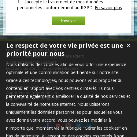
J'accepte le traitement de mes données
personnelles conformément au RGPD.
En savoir plus
Le respect de votre vie privée est une
✕
Location appartement Béziers
priorité pour nous
Location immobilier professionnel Béziers
Achat appartement Béziers
Nous utilisons des cookies afin de vous offrir une expérience
Location maison Villeneuve-lès-Béziers
optimale et une communication pertinente sur notre site.
Grace à ces technologies, nous pouvons vous proposer du
Appartement à louer Béziers
Appartement à louer Béziers
contenu en rapport avec vos centres d'intérêt. Ils nous
Appartement à louer Béziers
permettent également d'améliorer la qualité de nos services et
Appartement à louer Béziers
la convivialité de notre site internet. Nous utiliserons
Immobilier Pro à louer Béziers
Appartement à louer Béziers
uniquement les données personnelles pour lesquelles vous
avez donné votre accord. Vous pouvez les modifier à
n'importe quel moment via la rubrique "Gérer les cookies" en
Nos Honoraires
bas de notre site, à l'exception des cookies essentiels à son