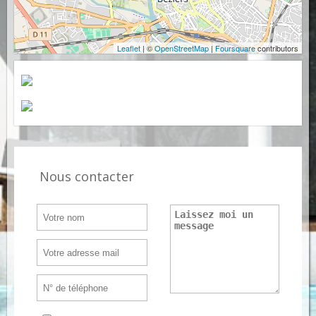
Leaflet
| ©
OpenStreetMap
|
Foursquare
contributors
Nous contacter