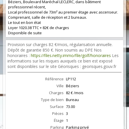
Béziers, Boulevard Maréchal LECLERC, dans bâtiment
professionnel récent,
Local professionnel de 73m² au premier étage avec ascenseur.
Comprenant, salle de réception et 2 bureaux.
Le tout en bon état
Loyer 1020.38 TTC + 82€ de charges
Disponible de suite
Provision sur charges 82 €/mois, régularisation annuelle.
Dépôt de garantie 850 €. Non soumis au DPE Nos
honoraires :
https://files.netty.immo/file/golf/honoraires
Les
informations sur les risques auxquels ce bien est exposé
sont disponibles sur le site Géorisques : georisques.gouv.fr
Référence
LP112
Ville
Béziers
Charges
82 € /mois
Type de bien
Bureau
Surface
73.00
Pièces
3
Étage
1
Parking
Parking privé