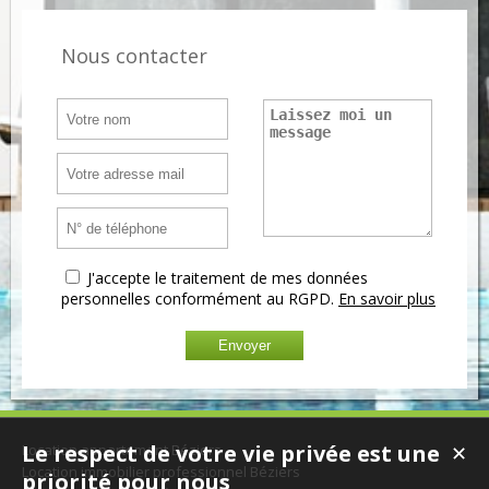
Nous contacter
J'accepte le traitement de mes données
personnelles conformément au RGPD.
En savoir plus
Le respect de votre vie privée est une
Location appartement Béziers
✕
Location immobilier professionnel Béziers
priorité pour nous