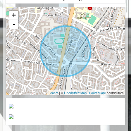
+
-
Leaflet
| ©
OpenStreetMap
|
Foursquare
contributors