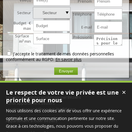
Ville(s)
Prénom
Secteur
Secteur
Téléphone
Budget €
E-mail
max
Surface
Précisions
m² min
J'accepte le traitement de mes données personnelles
conformément au RGPD.
En savoir plus
Le respect de votre vie privée est une
Location appartement Béziers
✕
Location immobilier professionnel Béziers
priorité pour nous
Achat appartement Béziers
Location maison Villeneuve-lès-Béziers
Nous utilisons des cookies afin de vous offrir une expérience
optimale et une communication pertinente sur notre site.
Appartement à louer Béziers
Grace à ces technologies, nous pouvons vous proposer du
Appartement à louer Béziers