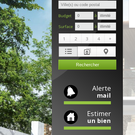
à
Budget
à
Surface
1
2
3
4
+
Alerte
mail
Estimer
un bien