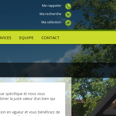
Me rappeler
Ma recherche
Ma sélection
RVICES
EQUIPE
CONTACT
ique spécifique et nous vous
imer la juste valeur d’un bien qui
tion en vigueur et vous bénéficiez de