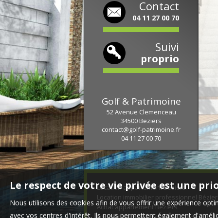
Contact
04 11 27 00 70
Suivi
proprio
Golf & Patrimoine
52 Avenue Clemenceau
34500
Beziers
contact@golf-patrimoine.fr
04 11 27 00 70
Le respect de votre vie privée est une pri
Location appartement Béziers
Location immobilier professionnel Bézier
Nous utilisons des cookies afin de vous offrir une expérience op
Achat appartement Béziers
avec vos centres d'intérêt. Ils nous permettent également d'amélior
Location maison Villeneuve-lès-Béziers