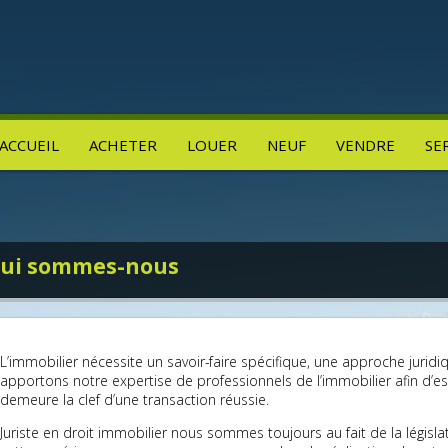
ACCUEIL
ACHETER
LOUER
NEUF
VENDRE
SE
ui sommes-nous
L’immobilier nécessite un savoir-faire spécifique, une approche jurid
apportons notre expertise de professionnels de l’immobilier afin d’est
demeure la clef d’une transaction réussie.
Juriste en droit immobilier nous sommes toujours au fait de la législa