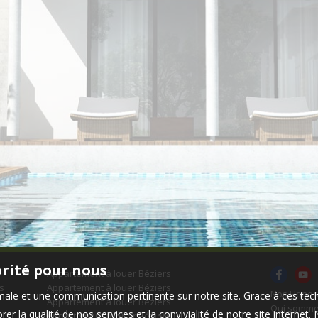
orité pour nous
Appartement à louer Béziers
s
Appartement à louer Béziers
Nos Honor
timale et une communication pertinente sur notre site. Grace à ces 
Appartement à louer Béziers
Qui somme
er la qualité de nos services et la convivialité de notre site interne
Appartement à louer Béziers