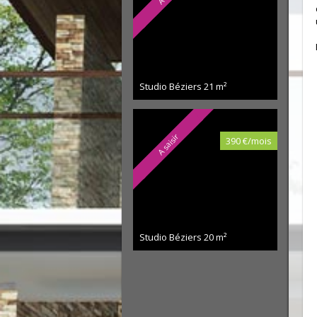
Studio Béziers
21 m²
A saisir
390 €/mois
Studio Béziers
20 m²