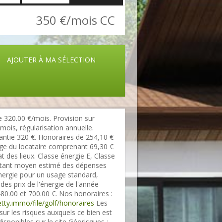
350 €/mois CC
AJOUTER À MA SÉLECTION
 320.00 €/mois. Provision sur
mois, régularisation annuelle.
ntie 320 €. Honoraires de 254,10 €
ge du locataire comprenant 69,30 €
t des lieux. Classe énergie E, Classe
tant moyen estimé des dépenses
nergie pour un usage standard,
r des prix de l'énergie de l'année
480.00 et 700.00 €. Nos honoraires :
netty.immo/file/golf/honoraires
Les
sur les risques auxquels ce bien est
isponibles sur le site Géorisques :