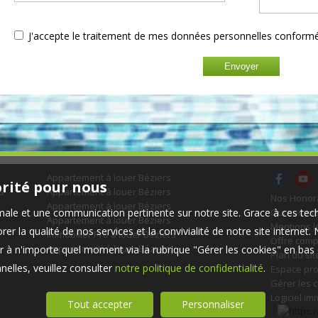
J'accepte le traitement de mes données personnelles confor
Appartement à louer Béziers
orité pour nous
s
Appartement à louer Béziers
Nos Honor
Appartement à louer Béziers
timale et une communication pertinente sur notre site. Grace à ces 
Qui somme
Appartement à louer Béziers
Mentions l
er la qualité de nos services et la convivialité de notre site interne
Immobilier Pro à louer Béziers
Offre comp
Appartement à louer Béziers
 à n'importe quel moment via la rubrique "Gérer les cookies" en bas d
Plan du sit
elles, veuillez consulter
notre politique de confidentialité
.
Espace pro
Gérer les 
Logiciel im
Tout accepter
Personnaliser