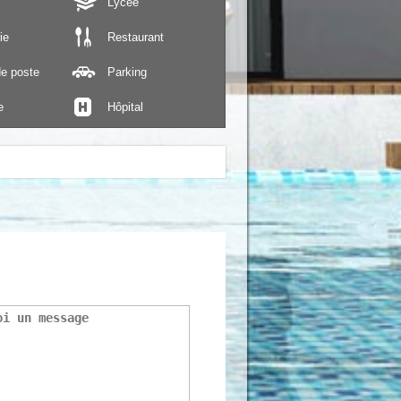
Lycée
ie
Restaurant
e poste
Parking
e
Hôpital