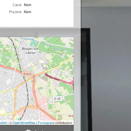
Cave
Non
Piscine
Non
aflet
| ©
OpenStreetMap
|
Foursquare
contributors