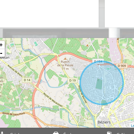
+
-
Le