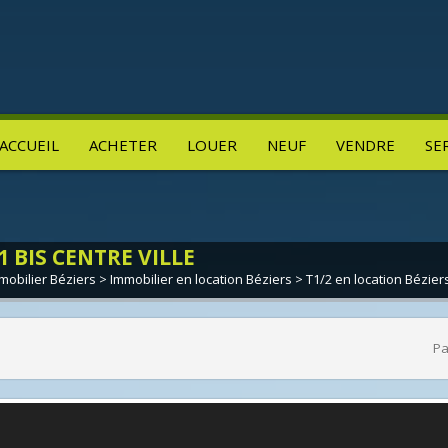
ACCUEIL
ACHETER
LOUER
NEUF
VENDRE
SE
1 BIS CENTRE VILLE
mobilier Béziers
>
Immobilier en location Béziers
>
T1/2 en location Bézier
Pa