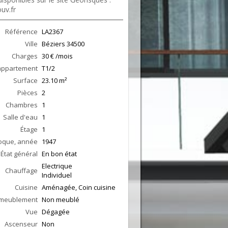
uv.fr
Référence
LA2367
Ville
Béziers
34500
Charges
30 € /mois
appartement
T1/2
Surface
23.10
m²
Pièces
2
Chambres
1
Salle d'eau
1
Étage
1
oque, année
1947
État général
En bon état
Electrique
Chauffage
Individuel
Cuisine
Aménagée, Coin cuisine
meublement
Non meublé
Vue
Dégagée
Ascenseur
Non