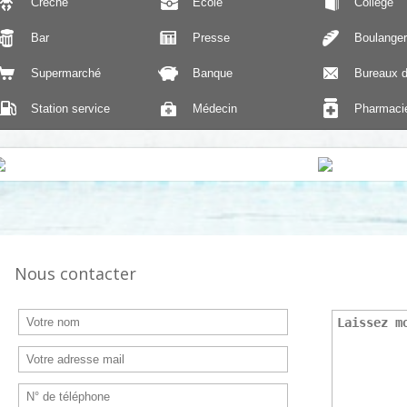
Crèche
École
Collège
Bar
Presse
Boulanger
Supermarché
Banque
Bureaux d
Station service
Médecin
Pharmaci
Nous contacter