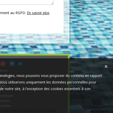
mément au RGPD.
En savoir plus
✕
aires
technologies, nous pouvons vous proposer du contenu en rapport
s-nous
égales
t. Nous utiliserons uniquement les données personnelles pour
lète
e notre site, à l'exception des cookies essentiels à son
e
priétaire
cookies
mobilier