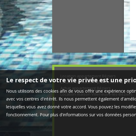
Location appartement Béziers
Le respect de votre vie privée est une pri
Location immobilier professionnel Bézier
Achat appartement Béziers
Nous utilisons des cookies afin de vous offrir une expérience op
Location maison Villeneuve-lès-Béziers
avec vos centres d'intérêt. Ils nous permettent également d'amélior
lesquelles vous avez donné votre accord. Vous pouvez les modifier
fonctionnement. Pour plus d'informations sur vos données personn