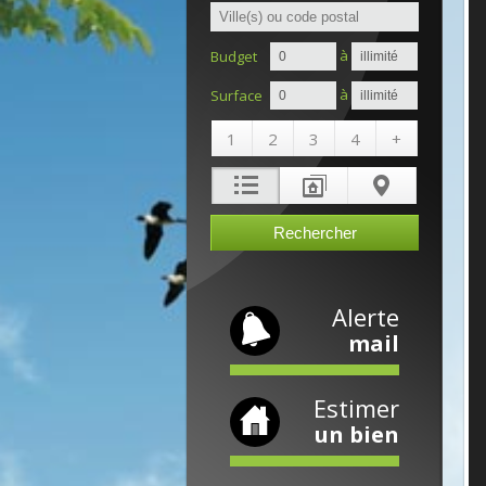
à
Budget
à
Surface
1
2
3
4
+
Alerte
mail
Estimer
un bien